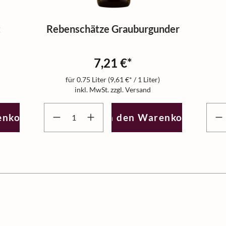
t
Rebenschätze Grauburgunder
7,21 €*
für
0.75 Liter
(9,61 €* / 1 Liter)
inkl. MwSt. zzgl. Versand
schten Wert ein oder benutze die Schaltflächen um die An
Produkt Anzahl: Gib den gewünschten Wert ein 
Produ
enkorb
In den Warenkorb