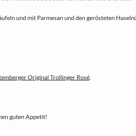
räufeln und mit Parmesan und den gerösteten Haselnü
emberger Original Trollinger Rosé
.
nen guten Appetit!