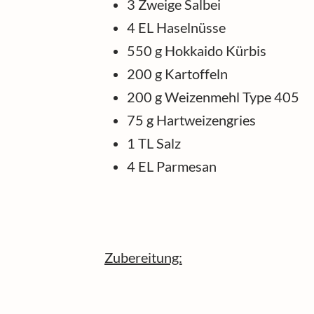
3 Zweige Salbei
4 EL Haselnüsse
550 g Hokkaido Kürbis
200 g Kartoffeln
200 g Weizenmehl Type 405
75 g Hartweizengries
1 TL Salz
4 EL Parmesan
Zubereitung: