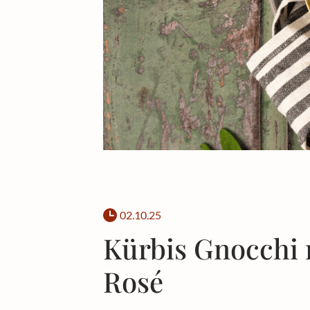
02.10.25
Kürbis Gnocchi m
Rosé