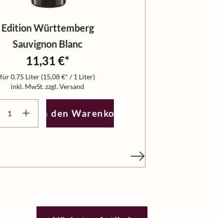
Edition Württemberg
Sauvignon Blanc
11,31 €*
für
0.75 Liter
(15,08 €* / 1 Liter)
inkl. MwSt. zzgl. Versand
zahl zu erhöhen oder zu reduzieren.
oder benutze die Schaltflächen um die Anzahl zu erhöhen 
kt Anzahl: Gib den gewünschten Wert ein oder benutze die
In den Warenkorb