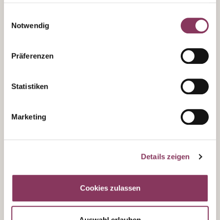
haben oder die sie im Rahmen Ihrer Nutzung der Dienste
1976
gesammelt haben.
Einwilligungsauswahl
Notwendig
Die Schatzkammer -
Weine für die
Ewigkeit
Präferenzen
In unserer gut gehüteten Schatzkammer
Statistiken
lagern Weine aus den besten Lagen und
Jahrgängen Württembergs, die bis ins Jahr
1970 zurück reichen. Regelmäßig werden
Marketing
diese Schätze von unseren Mitarbeitenden
aus den Bereichen Önologie verkostet und
bewertet. Egal ob Rotwein, Weisswein oder
Details zeigen
eine edelsüße Rarität, in unserer
Schatzkammer kommen Weinliebhaber ins
Schwärmen.
Cookies zulassen
Auswahl erlauben