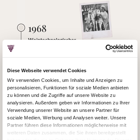
1968
Weintechnologischer
Fortschritt
In den 1960er Jahren hatte die WZG eines
Diese Webseite verwendet Cookies
der größten und modernsten Weinlabore
Wir verwenden Cookies, um Inhalte und Anzeigen zu
Württembergs. Viele der damals
personalisieren, Funktionen für soziale Medien anbieten
angewandten Methoden zur Analyse von
zu können und die Zugriffe auf unsere Website zu
Weinen, Rebsorten und Weinhefen sind
analysieren. Außerdem geben wir Informationen zu Ihrer
heute noch aktuell.
Verwendung unserer Website an unsere Partner für
soziale Medien, Werbung und Analysen weiter. Unsere
Partner führen diese Informationen möglicherweise mit
weiteren Daten zusammen, die Sie ihnen bereitgestellt