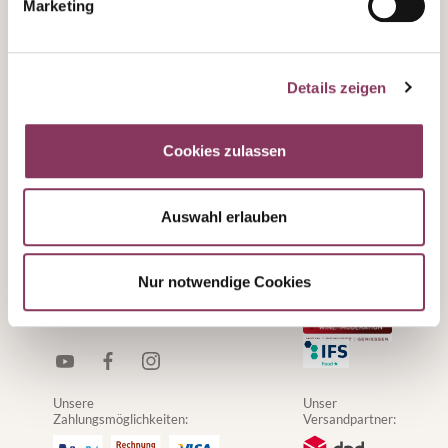
Marketing
Hilfe & Kontakt
Neuigkeiten
Details zeigen
Cookies zulassen
Württembergische Weingärtner-
Zentralgenossenschaft e. G.
Auswahl erlauben
Raiffeisenstraße 2
71696 Möglingen
Telefon:
+49(0) 7141 4866-0
Nur notwendige Cookies
Fax:
+49(0) 7141 4866-43
E-Mail:
info@wzg-weine.de
Unsere
Unser
Zahlungsmöglichkeiten:
Versandpartner: