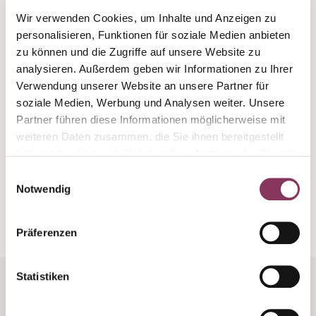
versteckt. Aber die Blüte und somit die
Wir verwenden Cookies, um Inhalte und Anzeigen zu
Bestäubung der Trauben legen den Grundstock
personalisieren, Funktionen für soziale Medien anbieten
für die Reifung der Trauben. 100 Tage nach der
zu können und die Zugriffe auf unsere Website zu
Blüte werden die Trauben reif, und dann kann die
analysieren. Außerdem geben wir Informationen zu Ihrer
Weinlese losgehen.
Verwendung unserer Website an unsere Partner für
soziale Medien, Werbung und Analysen weiter. Unsere
Partner führen diese Informationen möglicherweise mit
weiteren Daten zusammen, die Sie ihnen bereitgestellt
Nächster Artikel
haben oder die sie im Rahmen Ihrer Nutzung der Dienste
gesammelt haben.
Einwilligungsauswahl
Vorheriger Artikel
Notwendig
Präferenzen
Statistiken
Weinshop
Unternehmen