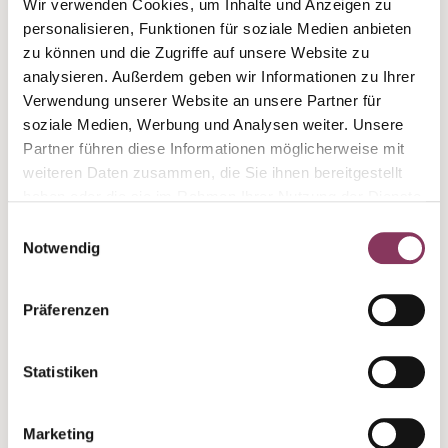
Wir verwenden Cookies, um Inhalte und Anzeigen zu
freuen uns, für mindestens ein Jahr, den Titel
personalisieren, Funktionen für soziale Medien anbieten
"Beste Winzergenossenschaft aus Württemberg"
zu können und die Zugriffe auf unsere Website zu
tragen zu dürfen! Wie funktioniert der
analysieren. Außerdem geben wir Informationen zu Ihrer
Leistungstest? Jede Genossenschaft darf sechs
Verwendung unserer Website an unsere Partner für
Weine zur Verkostung anmelden, die
soziale Medien, Werbung und Analysen weiter. Unsere
verschiedenen Weinkategorien zugeordnet
Partner führen diese Informationen möglicherweise mit
werden. Hierzu gehören neben zwei Weinen aus
weiteren Daten zusammen, die Sie ihnen bereitgestellt
dem Basissegment auch eine regionale Spezialität.
haben oder die sie im Rahmen Ihrer Nutzung der Dienste
Edelsüße Weine sind vom Wettbewerb
gesammelt haben.
ausgeschlossen, um zu verhindern, dass sich
Einwilligungsauswahl
Notwendig
Genossenschaften ausschließlich mit sehr raren
Premiumprodukten oder Schatzkammerweinen
durchsetzen. Die ausgewählten Weine werden
Präferenzen
von einer Fachjury aus Weinexperten verkostet
und die einzelnen Punktzahlen der Weine addiert
und eine Durchschnittspunktzahl ermittelt.
Statistiken
Insgesamt standen 840 Weine, davon 324 aus
deutschen Genossenschaften zur Verkostung.
Marketing
Das Gewinner-Weinpaket mit unseren