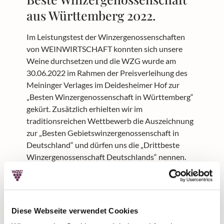
aus Württemberg 2022.
Im Leistungstest der Winzergenossenschaften
von WEINWIRTSCHAFT konnten sich unsere
Weine durchsetzen und die WZG wurde am
30.06.2022 im Rahmen der Preisverleihung des
Meininger Verlages im Deidesheimer Hof zur
„Besten Winzergenossenschaft in Württemberg“
gekürt. Zusätzlich erhielten wir im
traditionsreichen Wettbewerb die Auszeichnung
zur „Besten Gebietswinzergenossenschaft in
Deutschland“ und dürfen uns die „Drittbeste
Winzergenossenschaft Deutschlands“ nennen.
Der durchgängige und in allen Teilen der WZG
gelebte Qualitätsanspruch für unsere Produkte
stellt für uns den Grundstein dieser
Auszeichnungen dar und bestätigt wieder einmal
Diese Webseite verwendet Cookies
unser kompromissloses Qualitätsstreben. Wir