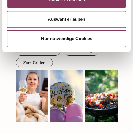
richtigen Anlass. Ein gut abgestimmter Wein
unterstreicht die Atmosphäre eines Ereignisses –
sei es ein festliches Abendessen, ein entspanntes
Auswahl erlauben
Beisammensein oder eine offizielle Feier. Euer
ausgewählter Wein rundet diese Anlässe optimal
ab:
Nur notwendige Cookies
Serienmarathon
Geburtstag
Zum Grillen