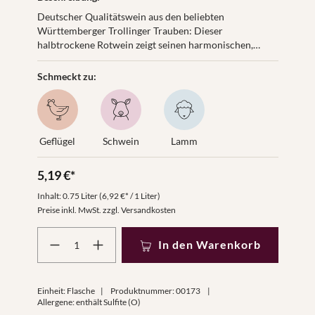
Deutscher Qualitätswein aus den beliebten
Württemberger Trollinger Trauben: Dieser
halbtrockene Rotwein zeigt seinen harmonischen,
vollmundigen Geschmack am besten bei einer
Trinktemperatur von 14-16 °C.
Schmeckt zu:
Geflügel
Schwein
Lamm
5,19 €*
Inhalt:
0.75 Liter
(6,92 €* / 1 Liter)
Preise inkl. MwSt. zzgl. Versandkosten
Produkt Anzahl: Gib den gewünschten Wert ein oder benut
In den Warenkorb
Einheit:
Flasche
|
Produktnummer:
00173
|
Allergene: enthält Sulfite (O)