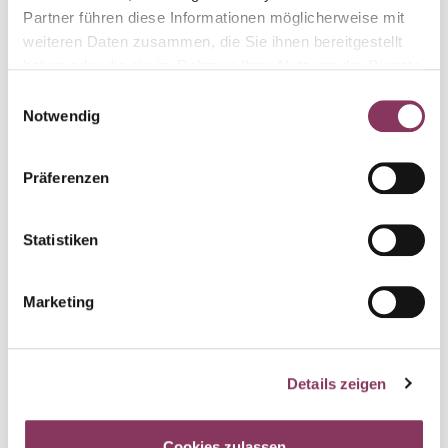
Partner führen diese Informationen möglicherweise mit
weiteren Daten zusammen, die Sie ihnen bereitgestellt
haben oder die sie im Rahmen Ihrer Nutzung der Dienste
gesammelt haben.
Einwilligungsauswahl
Notwendig
Charakteristik:
Präferenzen
Ziegelroter Trollinger mit intensivem Duft nach
süßen Kirschen sowie einer Vielzahl von roten
Statistiken
heimischen Beeren. Harmonischer Wein mit
vollem, fruchtigem Aromenspiel und anregendem
Charakter.
Marketing
Anlass:
Eigentlich ist es ganz einfach: Wenn ein Wein
Details zeigen
schmeckt, passt er zu jeder Gelegenheit. Seinen
vollen Genuss entfaltet der Wein aber erst beim
Cookies zulassen