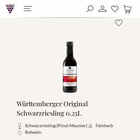
alt springen
b 50 € (Pfand ausgenommen)
Lieferung in 1-3 Werktagen
Versandkostenfrei bei
Württemberger Original
Schwarzriesling 0,25L
Schwarzriesling (Pinot Meunier)
Feinherb
Rotwein