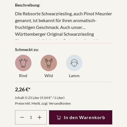
Beschreibung:
Die Rebsorte Schwarzriesling, auch Pinot Meunier
genannt, ist bekannt für ihren aromatisch-
fruchtigen Geschmack. Auch unser
Württemberger Original Schwarzriesling
überzeugt als feinherber Rotwein mit weichen
Beeren-Aromen. Am besten bei einer
Schmeckt zu:
Trinktemperatur von 16-18 °C serviert.
Rind
Wild
Lamm
2,26 €*
Inhalt:
0.25 Liter
(9,04 €* / 1 Liter)
Preise inkl. MwSt. zzgl. Versandkosten
Produkt Anzahl: Gib den gewünschten Wert ein oder benut
In den Warenkorb