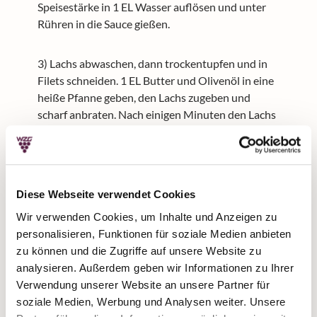
Speisestärke in 1 EL Wasser auflösen und unter
Rühren in die Sauce gießen.
3) Lachs abwaschen, dann trockentupfen und in
Filets schneiden. 1 EL Butter und Olivenöl in eine
heiße Pfanne geben, den Lachs zugeben und
scharf anbraten. Nach einigen Minuten den Lachs
wenden und auf der zweiten Seite ebenso
anbraten, dabei die Hitze reduzieren und kurz
ziehen lassen.
Diese Webseite verwendet Cookies
4) Restliche Butter zum Lachs geben und
Wir verwenden Cookies, um Inhalte und Anzeigen zu
schmelzen, den Lachs damit mehrere Male
personalisieren, Funktionen für soziale Medien anbieten
beträufeln. Zuletzt mit Zitronensaft, Salz und
zu können und die Zugriffe auf unsere Website zu
Pfeffer abschmecken.
analysieren. Außerdem geben wir Informationen zu Ihrer
Verwendung unserer Website an unsere Partner für
5) Gemüse mit Lachsfilet auf Tellern anrichten,
soziale Medien, Werbung und Analysen weiter. Unsere
dann mit Zitronen-Dill-Sauce garniert servieren.