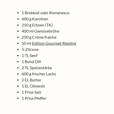
1 Brokkoli oder Romanesco
600 g Karotten
250 g Erbsen (TK)
400 ml Gemüsebrühe
250 g Crème fraîche
50 ml
Edition Gourmet Riesling
½ Zitrone
1 TL Senf
1 Bund Dill
2 TL Speisestärke
600 g frischer Lachs
2 EL Butter
1 EL Olivenöl
1 Prise Salz
1 Prise Pfeffer