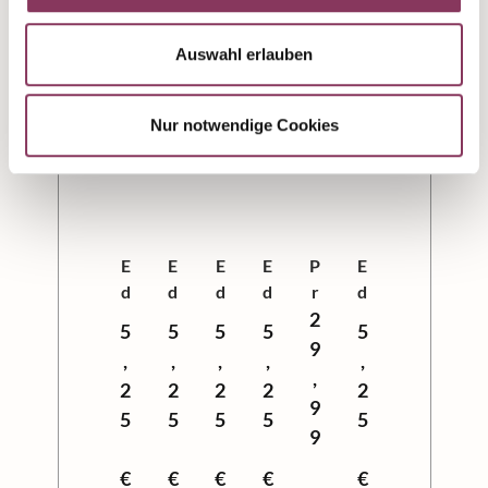
Auswahl erlauben
Nur notwendige Cookies
E
E
E
E
P
E
d
d
d
d
r
d
it
it
it
it
2
o
it
5
5
5
5
5
i
i
i
i
b
i
9
,
,
,
,
,
o
o
o
o
i
o
,
2
2
2
2
2
n
n
n
n
e
n
9
5
5
5
5
5
G
G
G
G
r
G
9
o
o
o
o
p
o
u
u
u
u
a
u
€
€
€
€
€